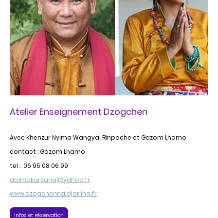
Atelier Enseignement Dzogchen
Avec Khenzur Nyima Wangyal Rinpoche et Gazom Lhamo
contact : Gazom Lhamo
tel : 06 95 08 06 99
dolmakarsang@yahoo.fr
www.dzogchennaldjorling.fr
infos et réservation