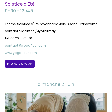
Solstice d'Eté
9h30 - 12h45
Thème :Solstice d'Eté, rayonner la Joie !Asana, Pranayama...
contact : Jacinthe / Jyothirmayi
tel: 06 20 15 05 70
contact@yogafleur.com
www.yogafleur.com
infos et réservation
dimanche 21 juin