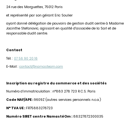
24 rue des Marguettes, 75012 Paris
et représenté par son gérant Eric Soulier
ayant donné délégation de pouvoirs de gestion dudit centre à Madame
Jacinthe Stefanovic, agissant en qualité d'associée de la Sarl et de
responsable dudit centre.
Contact
Tél. :
07 56 90 20 16
E-Mail :
contact@namasteom.com
Inscription au registre du commerce et des sociétés
Numéro d’immatriculation : n°
883 278 723 R.C.S. Paris
Code NAF/APE :
9609Z (autres services personnels n.c.a.)
N° TVA UE :
FR75883278723
Numéro SIRET centre NamastéOm :
88327872300035