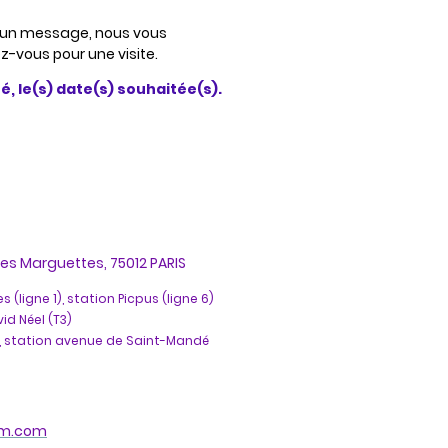
s un message, nous vous
z-vous pour une visite.
é, le(s) date(s) souhaitée(s).
s Marguettes, 75012 PARIS
 (ligne 1), station Picpus (ligne 6)
id Néel (T3)
6), station avenue de Saint-Mandé
m.com